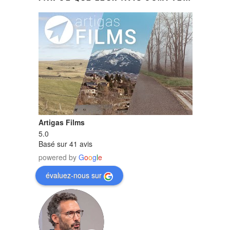
Artigas Films
5.0
Basé sur 41 avis
powered by
G
o
o
g
l
e
évaluez-nous sur