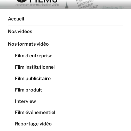
Aller
ARTIGAS FILMS –
Production audiovisuelle, vidéos d'entreprise, films
au
corporate, montage à Toulouse et en Occitanie.
PRODUCTION
contenu
Accueil
principal
AUDIOVISUELLE À
Nos vidéos
TOULOUSE, VIDÉO
ENTREPRISE, FILM
Nos formats vidéo
CORPORATE
Film d’entreprise
Film institutionnel
Film publicitaire
Film produit
Interview
Film événementiel
Reportage vidéo