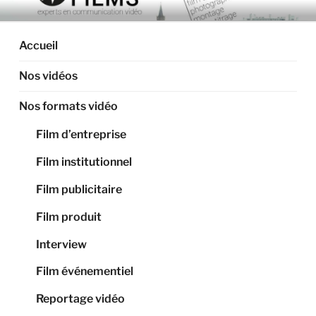
Aller
ARTIGAS FILMS –
Production audiovisuelle, vidéos d'entreprise, films
au
corporate, montage à Toulouse et en Occitanie.
PRODUCTION
contenu
Accueil
principal
AUDIOVISUELLE À
Nos vidéos
TOULOUSE, VIDÉO
ENTREPRISE, FILM
Nos formats vidéo
CORPORATE
Film d’entreprise
Film institutionnel
Film publicitaire
Film produit
Interview
Film événementiel
Reportage vidéo