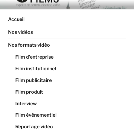
Aller
ARTIGAS FILMS –
Production audiovisuelle, vidéos d'entreprise, films
au
corporate, montage à Toulouse et en Occitanie.
PRODUCTION
contenu
Accueil
principal
AUDIOVISUELLE À
Nos vidéos
TOULOUSE, VIDÉO
ENTREPRISE, FILM
Nos formats vidéo
CORPORATE
Film d’entreprise
Film institutionnel
Film publicitaire
Film produit
Interview
Film événementiel
Reportage vidéo