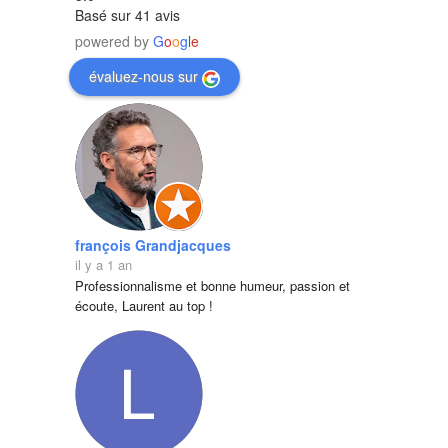
Basé sur 41 avis
powered by
G
o
o
g
l
e
évaluez-nous sur
françois Grandjacques
il y a 1 an
Professionnalisme et bonne humeur, passion et 
écoute, Laurent au top !