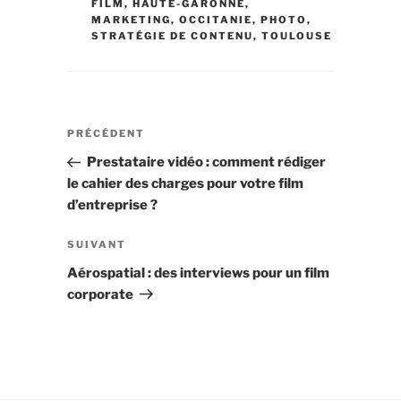
FILM
,
HAUTE-GARONNE
,
MARKETING
,
OCCITANIE
,
PHOTO
,
STRATÉGIE DE CONTENU
,
TOULOUSE
Navigation
Article
PRÉCÉDENT
de
précédent
Prestataire vidéo : comment rédiger
l’article
le cahier des charges pour votre film
d’entreprise ?
Article
SUIVANT
suivant
Aérospatial : des interviews pour un film
corporate